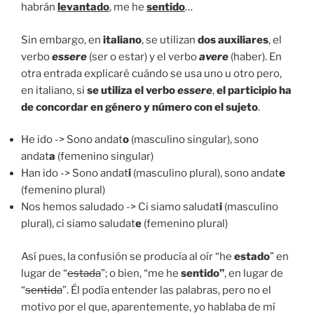
habrán
levantado
, me he
sentido
…
Sin embargo, en
italiano
, se utilizan
dos
auxiliares
, el
verbo
essere
(ser o estar) y el verbo
avere
(haber). En
otra entrada explicaré cuándo se usa uno u otro pero,
en italiano, si
se utiliza el verbo
essere
,
el participio ha
de concordar en género y número con el sujeto
.
He ido -> Sono andat
o
(masculino singular), sono
andat
a
(femenino singular)
Han ido -> Sono andat
i
(masculino plural), sono andat
e
(femenino plural)
Nos hemos saludado -> Ci siamo saludat
i
(masculino
plural), ci siamo saludat
e
(femenino plural)
Así pues, la confusión se producía al oír “he
estado
” en
lugar de “
estada
”; o bien, “me he
sentido”
, en lugar de
“
sentida
”. Él podía entender las palabras, pero no el
motivo por el que, aparentemente, yo hablaba de mí