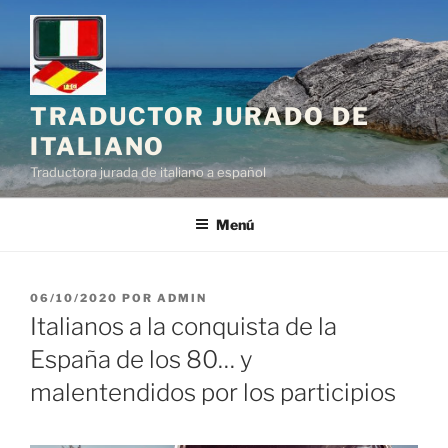
Saltar
al
contenido
TRADUCTOR JURADO DE
ITALIANO
Traductora jurada de italiano a español
Menú
PUBLICADO
06/10/2020
POR
ADMIN
EL
Italianos a la conquista de la
España de los 80… y
malentendidos por los participios