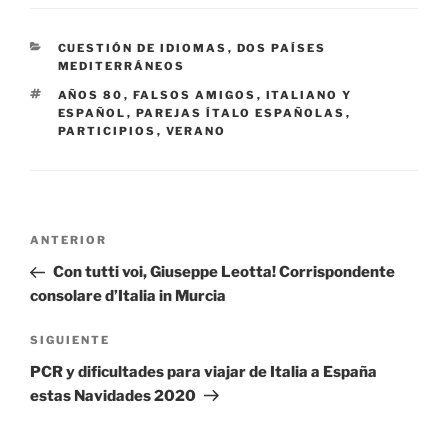
CATEGORÍAS
CUESTIÓN DE IDIOMAS
,
DOS PAÍSES
MEDITERRÁNEOS
ETIQUETAS
AÑOS 80
,
FALSOS AMIGOS
,
ITALIANO Y
ESPAÑOL
,
PAREJAS ÍTALO ESPAÑOLAS
,
PARTICIPIOS
,
VERANO
Navegación
Entrada
ANTERIOR
de
anterior:
Con tutti voi, Giuseppe Leotta! Corrispondente
entradas
consolare d’Italia in Murcia
Siguiente
SIGUIENTE
entrada
PCR y dificultades para viajar de Italia a España
estas Navidades 2020