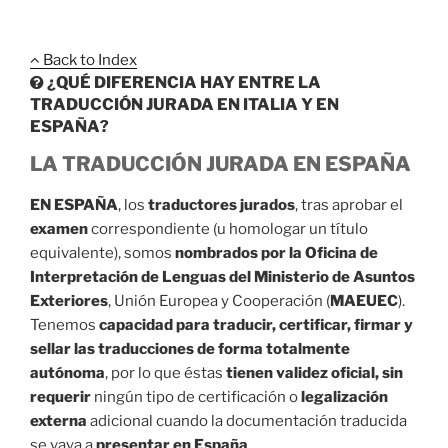
Back to Index
¿QUÉ DIFERENCIA HAY ENTRE LA
TRADUCCIÓN JURADA EN ITALIA Y EN
ESPAÑA?
LA TRADUCCIÓN JURADA EN ESPAÑA
EN ESPAÑA
, los
traductores jurados
, tras aprobar el
examen
correspondiente (u homologar un título
equivalente), somos
nombrados por la Oficina de
Interpretación de Lenguas del Ministerio de Asuntos
Exteriores
, Unión Europea y Cooperación (
MAEUEC
).
Tenemos
capacidad para traducir, certificar, firmar y
sellar las traducciones de forma totalmente
autónoma
, por lo que éstas
tienen validez oficial, sin
requerir
ningún tipo de certificación o
legalización
externa
adicional cuando la documentación traducida
se vaya a
presentar en España
.