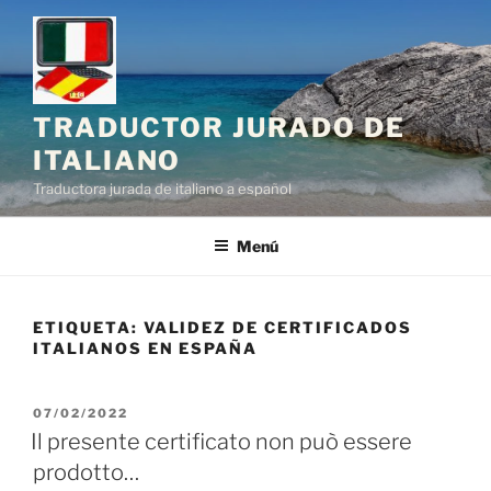
Saltar
al
contenido
TRADUCTOR JURADO DE
ITALIANO
Traductora jurada de italiano a español
Menú
ETIQUETA:
VALIDEZ DE CERTIFICADOS
ITALIANOS EN ESPAÑA
PUBLICADO
07/02/2022
EL
Il presente certificato non può essere
prodotto…