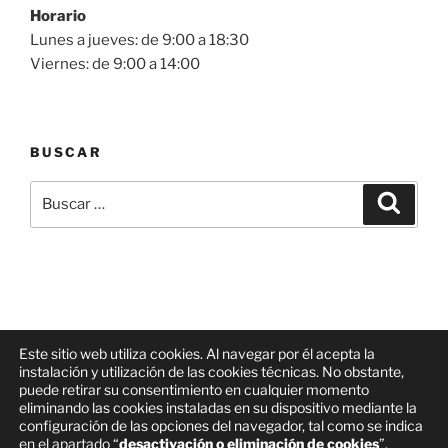
Horario
Lunes a jueves: de 9:00 a 18:30
Viernes: de 9:00 a 14:00
BUSCAR
Buscar
Buscar
por:
Este sitio web utiliza cookies. Al navegar por él acepta la
instalación y utilización de las cookies técnicas. No obstante,
Facebook
Correo
Linkedin
puede retirar su consentimiento en cualquier momento
electrónico
eliminando las cookies instaladas en su dispositivo mediante la
configuración de las opciones del navegador, tal como se indica
Aviso legal, Política de privacidad y Política de Cookies
en el apartado “
desactivación o eliminación de cookies
”.