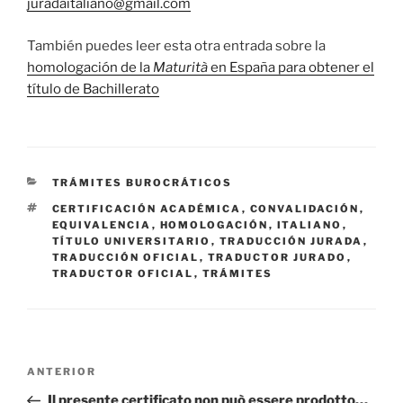
juradaitaliano@gmail.com
También puedes leer esta otra entrada sobre la
homologación de la
Maturità
en España para obtener el
título de Bachillerato
CATEGORÍAS
TRÁMITES BUROCRÁTICOS
ETIQUETAS
CERTIFICACIÓN ACADÉMICA
,
CONVALIDACIÓN
,
EQUIVALENCIA
,
HOMOLOGACIÓN
,
ITALIANO
,
TÍTULO UNIVERSITARIO
,
TRADUCCIÓN JURADA
,
TRADUCCIÓN OFICIAL
,
TRADUCTOR JURADO
,
TRADUCTOR OFICIAL
,
TRÁMITES
Navegación
Entrada
ANTERIOR
de
anterior:
Il presente certificato non può essere prodotto…