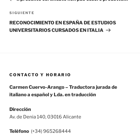
entradas
Siguiente
SIGUIENTE
entrada
RECONOCIMIENTO EN ESPAÑA DE ESTUDIOS
UNIVERSITARIOS CURSADOS EN ITALIA
CONTACTO Y HORARIO
Carmen Cuervo-Arango – Traductora jurada de
italiano a español y Lda. en traducción
Dirección
Av. de Denia 140, 03016 Alicante
Teléfono
(+34) 965268444