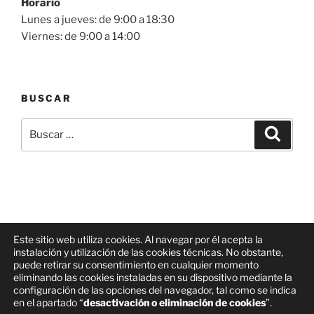
Horario
Lunes a jueves: de 9:00 a 18:30
Viernes: de 9:00 a 14:00
BUSCAR
Buscar
Buscar
por:
Este sitio web utiliza cookies. Al navegar por él acepta la
instalación y utilización de las cookies técnicas. No obstante,
Facebook
Correo
Linkedin
puede retirar su consentimiento en cualquier momento
electrónico
eliminando las cookies instaladas en su dispositivo mediante la
configuración de las opciones del navegador, tal como se indica
Aviso legal, Política de privacidad y Política de Cookies
en el apartado “
desactivación o eliminación de cookies
”.