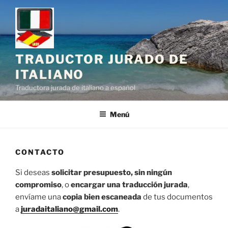
Saltar
al
contenido
TRADUCTOR JURADO DE
ITALIANO
Traductora jurada de italiano a español
Menú
CONTACTO
Si deseas
solicitar presupuesto, sin ningún
compromiso
, o
encargar una traducción jurada
,
envíame una
copia bien escaneada
de tus documentos
a
juradaitaliano@gmail.com
.