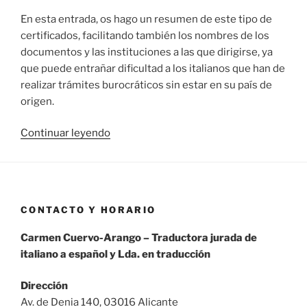
En esta entrada, os hago un resumen de este tipo de
certificados, facilitando también los nombres de los
documentos y las instituciones a las que dirigirse, ya
que puede entrañar dificultad a los italianos que han de
realizar trámites burocráticos sin estar en su país de
origen.
«Traducción
Continuar leyendo
jurada
de
certificados
de
CONTACTO Y HORARIO
penales»
Carmen Cuervo-Arango – Traductora jurada de
italiano a español y Lda. en traducción
Dirección
Av. de Denia 140, 03016 Alicante