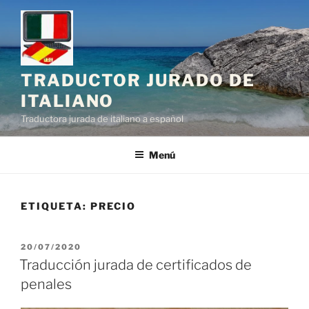
Saltar
al
contenido
TRADUCTOR JURADO DE
ITALIANO
Traductora jurada de italiano a español
Menú
ETIQUETA:
PRECIO
PUBLICADO
20/07/2020
EL
Traducción jurada de certificados de
penales