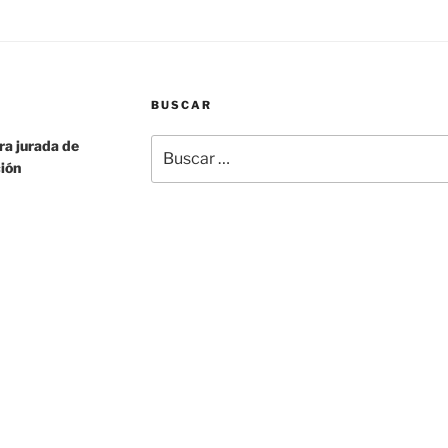
e
Intérpretes
Jurados»
BUSCAR
Buscar
a jurada de
por:
ción