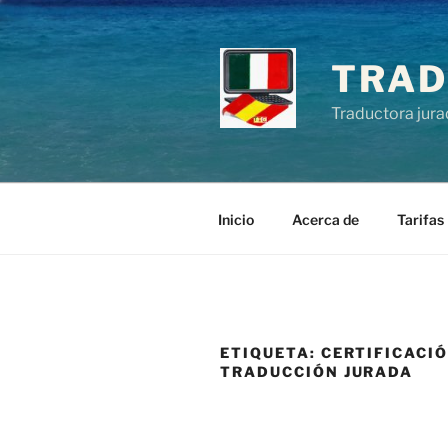
Saltar
al
contenido
TRAD
Traductora jura
Inicio
Acerca de
Tarifas
ETIQUETA:
CERTIFICACIÓ
TRADUCCIÓN JURADA