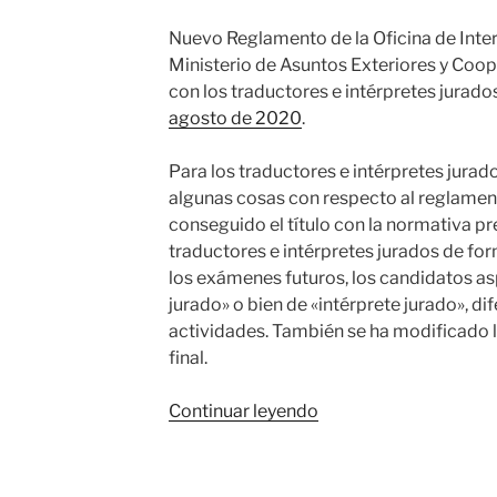
Nuevo Reglamento de la Oficina de Inte
Ministerio de Asuntos Exteriores y Coo
con los traductores e intérpretes jurado
agosto de 2020
.
Para los traductores e intérpretes jur
algunas cosas con respecto al reglamen
conseguido el título con la normativa p
traductores e intérpretes jurados de for
los exámenes futuros, los candidatos asp
jurado» o bien de «intérprete jurado», d
actividades. También se ha modificado l
final.
«Nuevo
Continuar leyendo
Reglamento
para
Traductores