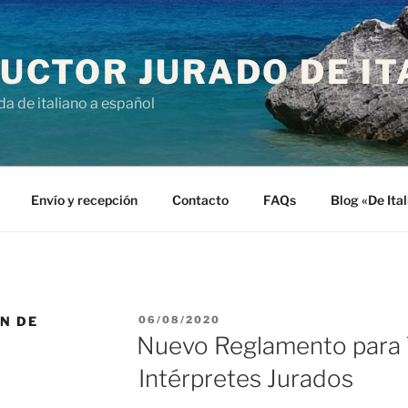
UCTOR JURADO DE IT
da de italiano a español
Envío y recepción
Contacto
FAQs
Blog «De Ita
PUBLICADO
N DE
06/08/2020
EL
Nuevo Reglamento para 
Intérpretes Jurados