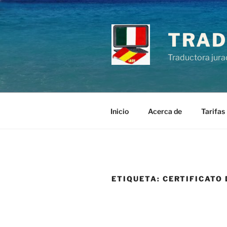
Saltar
al
contenido
TRAD
Traductora jura
Inicio
Acerca de
Tarifas
ETIQUETA:
CERTIFICATO 