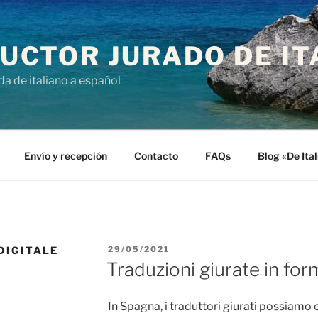
UCTOR JURADO DE IT
da de italiano a español
Envío y recepción
Contacto
FAQs
Blog «De Ita
PUBLICADO
DIGITALE
29/05/2021
EL
Traduzioni giurate in for
In Spagna, i traduttori giurati possiamo