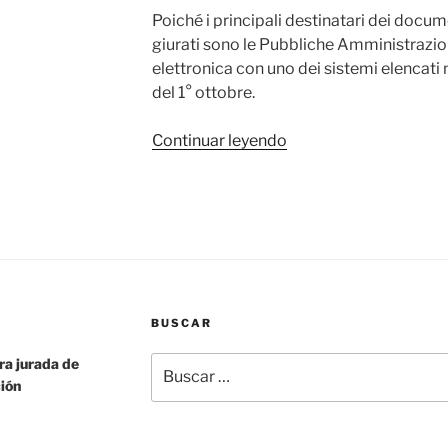
Poiché i principali destinatari dei docume
giurati sono le Pubbliche Amministrazio
elettronica con uno dei sistemi elencati 
del 1° ottobre.
«Traduzioni
Continuar leyendo
giurate
in
formato
digitale»
BUSCAR
Buscar
a jurada de
por:
ción