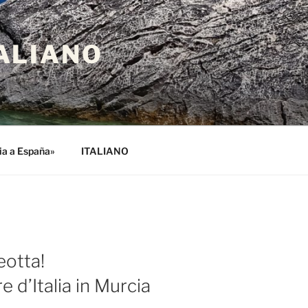
ALIANO
lia a España»
ITALIANO
eotta!
 d’Italia in Murcia