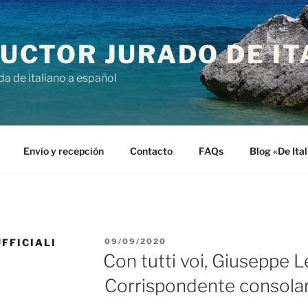
UCTOR JURADO DE IT
da de italiano a español
Envío y recepción
Contacto
FAQs
Blog «De Ita
PUBLICADO
FFICIALI
09/09/2020
EL
Con tutti voi, Giuseppe L
Corrispondente consolare