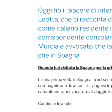
Oggi ho il piacere di int
Leotta, che ci racconta d
come italiano residente 
corrispondente consolare
Murcia e avvocato che lavo
che in Spagna
Quando hai visitato la Spagna per la p
La mia prima volta in Spagna fu nel seco
compagnie aere low cost e si pagava in 
naturalmente, per vacanza… il viaggio in
«Con
Continuar leyendo
tutti