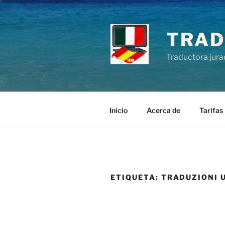
Saltar
al
contenido
TRAD
Traductora jura
Inicio
Acerca de
Tarifas
ETIQUETA:
TRADUZIONI U