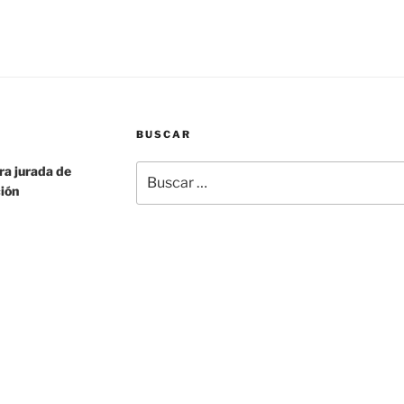
voi,
Giuseppe
Leotta!
Corrispondente
consolare
d’Italia
BUSCAR
in
Murcia»
Buscar
a jurada de
por:
ción