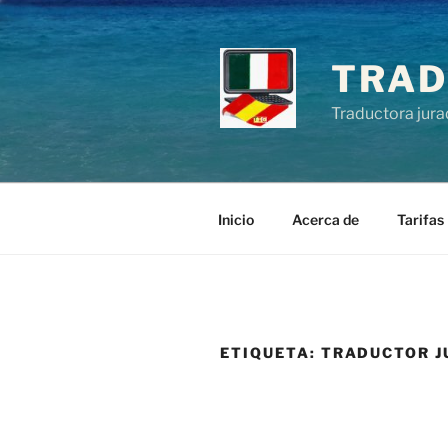
Saltar
al
contenido
TRAD
Traductora jura
Inicio
Acerca de
Tarifas
ETIQUETA:
TRADUCTOR 