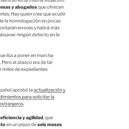
uentran en la misma situación.
resas y abogados
que ofrecen
mites. Hay quien cree que acudir
 de la homologación en pocas
evitarán errores y habrá más
ubsanar ningún defecto en la
ue iba a poner en marcha
 Pero el atasco era de tal
er miles de expedientes
spañol aprobó la
actualización y
imientos para solicitar la
extranjeros
.
eficiencia y agilidad
, que
nto
en un plazo de
seis meses
.