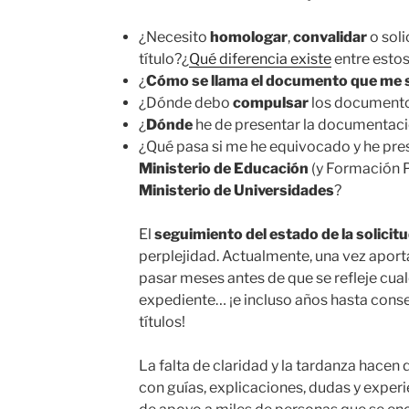
¿Necesito
homologar
,
convalidar
o soli
título?¿
Qué diferencia existe
entre esto
¿
Cómo se llama el documento que me s
¿Dónde debo
compulsar
los document
¿
Dónde
he de presentar la documentac
¿Qué pasa si me he equivocado y he pres
Ministerio de Educación
(y Formación Pr
Ministerio de Universidades
?
El
seguimiento del estado de la solicit
perplejidad. Actualmente, una vez apor
pasar meses antes de que se refleje cua
expediente… ¡e incluso años hasta cons
títulos!
La falta de claridad y la tardanza hacen 
con guías, explicaciones, dudas y exper