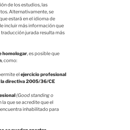
ión de los estudios, las
ditos. Alternativamente, se
 que estará en el idioma de
ele incluir más información que
u traducción jurada resulta más
ee homologar
, es posible que
n
, como:
permite el
ejercicio profesional
 la directiva 2005/36/CE
esional
(Good standing o
n la que se acredite que el
 encuentra inhabilitado para