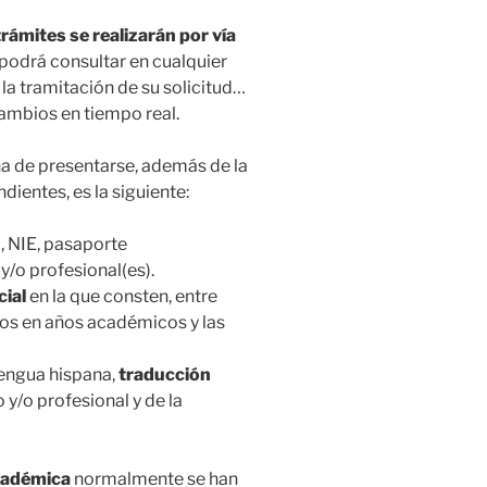
trámites se realizarán por vía
podrá consultar en cualquier
a tramitación de su solicitud…
cambios en tiempo real.
a de presentarse, además de la
dientes, es la siguiente:
I, NIE, pasaporte
y/o profesional(es).
cial
en la que consten, entre
mos en años académicos y las
lengua hispana,
traducción
 y/o profesional y de la
académica
normalmente se han