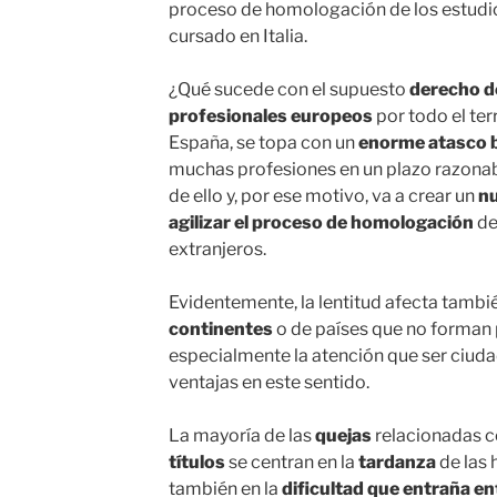
proceso de homologación de los estudio
cursado en Italia.
¿Qué sucede con el supuesto
derecho de
profesionales europeos
por todo el ter
España, se topa con un
enorme atasco 
muchas profesiones en un plazo razonab
de ello y, por ese motivo, va a crear un
nu
agilizar el proceso de homologación
de 
extranjeros.
Evidentemente, la lentitud afecta tambié
continentes
o de países que no forman p
especialmente la atención que ser ciud
ventajas en este sentido.
La mayoría de las
quejas
relacionadas c
títulos
se centran en la
tardanza
de las
también en la
dificultad que entraña e